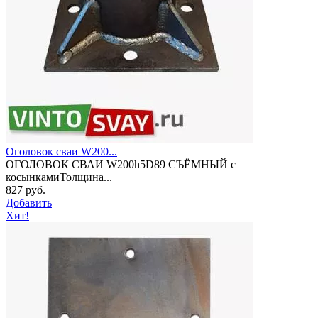
Оголовок сваи W200...
ОГОЛОВОК СВАИ W200h5D89 СЪЁМНЫЙ с
косынкамиТолщина...
827 руб.
Добавить
Хит!