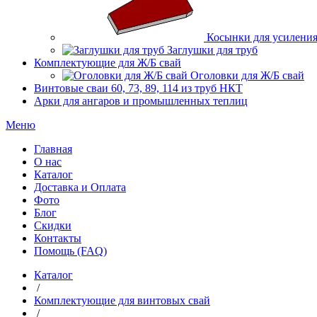
Косынки для усилени
Заглушки для труб
Комплектующие для Ж/Б свай
Оголовки для Ж/Б свай
Винтовые сваи 60, 73, 89, 114 из труб НКТ
Арки для ангаров и промышленных теплиц
Меню
Главная
О нас
Каталог
Доставка и Оплата
Фото
Блог
Скидки
Контакты
Помощь (FAQ)
Каталог
/
Комплектующие для винтовых свай
/