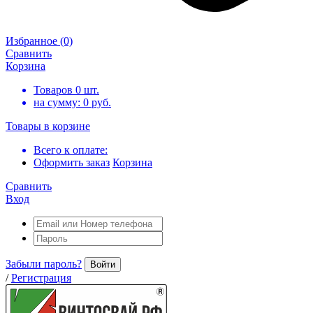
Избранное
(0)
Сравнить
Корзина
Товаров
0
шт.
на сумму:
0
руб.
Товары в корзине
Всего к оплате:
Оформить заказ
Корзина
Сравнить
Вход
Забыли пароль?
Войти
/
Регистрация