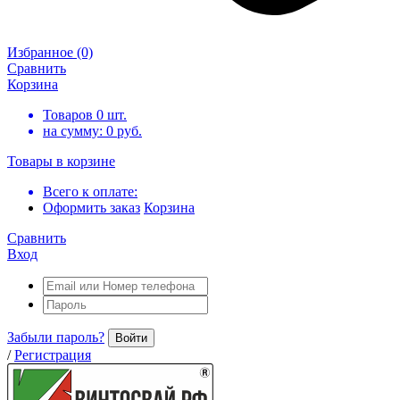
Избранное
(0)
Сравнить
Корзина
Товаров
0
шт.
на сумму:
0
руб.
Товары в корзине
Всего к оплате:
Оформить заказ
Корзина
Сравнить
Вход
Забыли пароль?
Войти
/
Регистрация