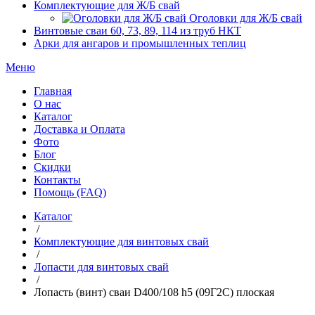
Комплектующие для Ж/Б свай
Оголовки для Ж/Б свай
Винтовые сваи 60, 73, 89, 114 из труб НКТ
Арки для ангаров и промышленных теплиц
Меню
Главная
О нас
Каталог
Доставка и Оплата
Фото
Блог
Скидки
Контакты
Помощь (FAQ)
Каталог
/
Комплектующие для винтовых свай
/
Лопасти для винтовых свай
/
Лопасть (винт) сваи D400/108 h5 (09Г2С) плоская