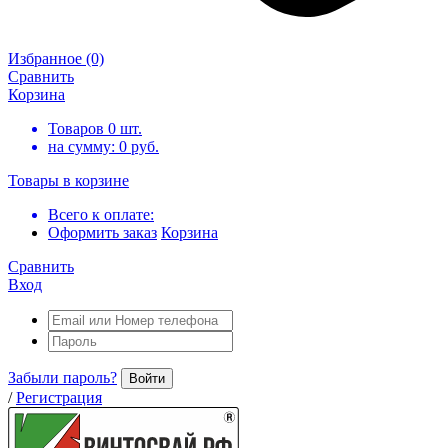
Избранное
(0)
Сравнить
Корзина
Товаров
0
шт.
на сумму:
0
руб.
Товары в корзине
Всего к оплате:
Оформить заказ
Корзина
Сравнить
Вход
Забыли пароль?
Войти
/
Регистрация