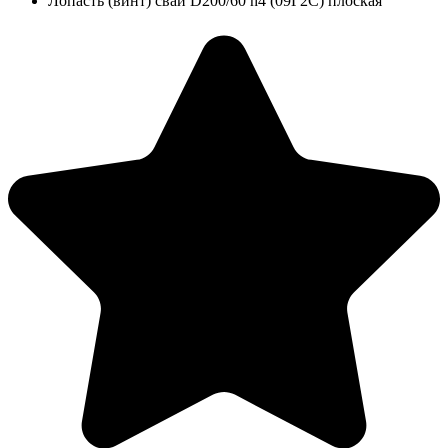
Лопасть (винт) сваи D200/60 h4 (09Г2С) плоская