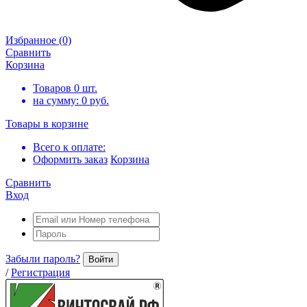
Избранное
(0)
Сравнить
Корзина
Товаров
0
шт.
на сумму:
0
руб.
Товары в корзине
Всего к оплате:
Оформить заказ
Корзина
Сравнить
Вход
Забыли пароль?
Войти
/
Регистрация